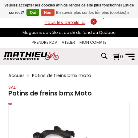
les
Veuillez accepter les cookies afin de rendre ce site plus fonctionnel Est-ce
flèches
haut
correct?
Oui
Non
En savoir plus sur les témoins (cookies) »
LIVRAISON GRATUITE
sur les commandes de plus de 74$*.
et
Tous les détails ici
.
bas
pour
Magasins de vélo et de ski de fond au Québec
sélectionner
le
PRENDRE RDV
ATELIER
MON COMPTE
résultat
disponible.
0
Appuyez
sur
Entrée
pour
Accueil
Patins de freins bmx moto
accéder
au
SALT
résultat
Patins de freins bmx Moto
de
recherche
sélectionné.
Les
utilisateurs
d'appareils
tactiles
peuvent