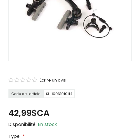
se
servir
de
gestes
tels
que
toucher
et
glisser.
Écrire un avis
Code de l'article
SL-10031010114
42,99$CA
Disponibilité:
En stock
Type:
*