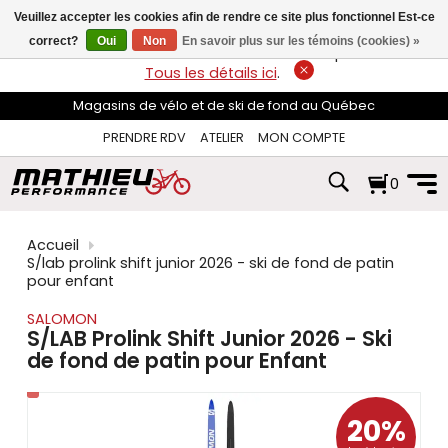
les
Veuillez accepter les cookies afin de rendre ce site plus fonctionnel Est-ce
flèches
haut
correct?
Oui
Non
En savoir plus sur les témoins (cookies) »
LIVRAISON GRATUITE
sur les commandes de plus de 74$*.
et
Tous les détails ici
.
bas
pour
Magasins de vélo et de ski de fond au Québec
sélectionner
le
PRENDRE RDV
ATELIER
MON COMPTE
résultat
disponible.
0
Appuyez
sur
Entrée
pour
Accueil
accéder
S/lab prolink shift junior 2026 - ski de fond de patin
au
pour enfant
résultat
de
SALOMON
recherche
S/LAB Prolink Shift Junior 2026 - Ski
sélectionné.
de fond de patin pour Enfant
Les
utilisateurs
d'appareils
tactiles
20%
peuvent