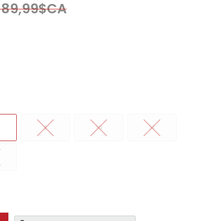
189,99$CA
9
10
11