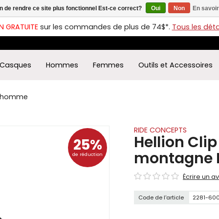
in de rendre ce site plus fonctionnel Est-ce correct?
Oui
Non
En savoir
ches
t
N GRATUITE
sur les commandes de plus de 74$*.
Tous les détai
s
r
ectionner
Casques
Hommes
Femmes
Outils et Accessoires
ultat
ponible.
uyez
ne homme
rée
r
éder
RIDE CONCEPTS
Hellion Clip
25%
ultat
montagne
de réduction
herche
ectionné.
Écrire un av
isateurs
ppareils
Code de l'article
2281-60
iles
vent