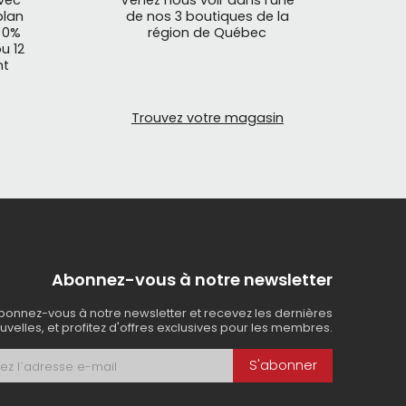
avec
Venez nous voir dans l'une
plan
de nos 3 boutiques de la
 0%
région de Québec
u 12
nt
Trouvez votre magasin
Abonnez-vous à notre newsletter
bonnez-vous à notre newsletter et recevez les dernières
uvelles, et profitez d'offres exclusives pour les membres.
S'abonner