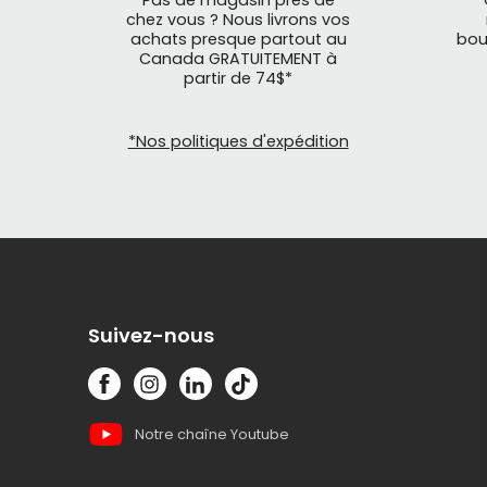
Pas de magasin près de
chez vous ? Nous livrons vos
achats presque partout au
bou
Canada GRATUITEMENT à
partir de 74$*
*Nos politiques d'expédition
Suivez-nous
Notre chaîne Youtube