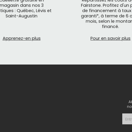
Cueillette gratuite en
Répartissez les coûts 
magasin dans nos 3
Fairstone. Profitez d'un 
tiques : Québec, Lévis et
de financement à taux
Saint-Augustin
garanti*, à terme de 6 o
mois, selon le monta
financé.
Apprenez-en plus
Pour en savoir plus
A
no