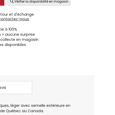
Vérifier la disponibilité en magasin
etour et d'échange
Contactez-nous
tie à 100%
n = aucune surprise
u collecte en magasin
es disponibles
Avis
s, léger avec semelle extérieure en
in de Québec au Canada.