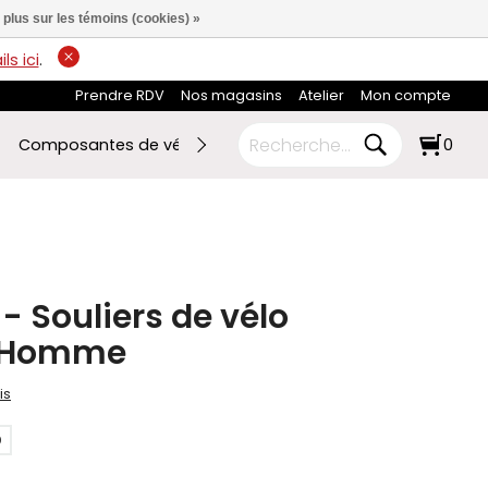
 plus sur les témoins (cookies) »
ls ici
.
Prendre RDV
Nos magasins
Atelier
Mon compte
Composantes de vélo
Ski de fond
RABAIS FIN DE SAI
0
 - Souliers de vélo
 Homme
is
0