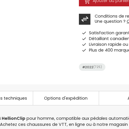
Ajouter au panier
Conditions de r
Une question ?
Satisfaction garan
Détaillant canadie
Livraison rapide o
Plus de 400 marqu
#2022
(725)
ns techniques
Options d'expédition
 Hellion
Clip
pour homme, compatible aux pédales automatique
. Achetez ces chaussures de VTT, en ligne ou à notre magas