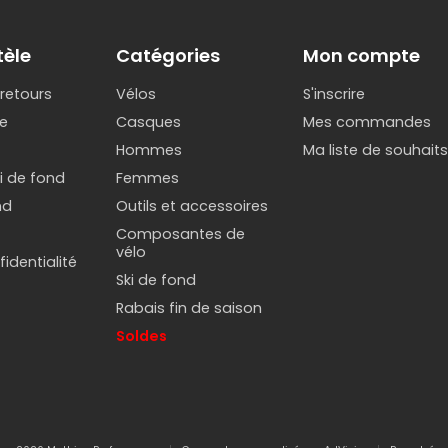
tèle
Catégories
Mon compte
 retours
Vélos
S'inscrire
e
Casques
Mes commandes
Hommes
Ma liste de souhait
ki de fond
Femmes
nd
Outils et accessoires
Composantes de
vélo
identialité
Ski de fond
Rabais fin de saison
Soldes