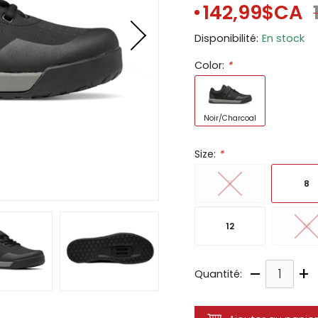
142,99$CA
ir
Disponibilité:
En stock
tes
Color:
*
e
cher
ser.
Noir/Charcoal
Size:
*
7
8
12
13
–
+
Quantité: