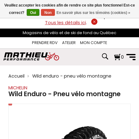
les
Veuillez accepter les cookies afin de rendre ce site plus fonctionnel Est-ce
flèches
haut
correct?
Oui
Non
En savoir plus sur les témoins (cookies) »
LIVRAISON GRATUITE
sur les commandes de plus de 74$*.
et
Tous les détails ici
.
bas
pour
Magasins de vélo et de ski de fond au Québec
sélectionner
le
PRENDRE RDV
ATELIER
MON COMPTE
résultat
disponible.
0
Appuyez
sur
Entrée
pour
Accueil
Wild enduro - pneu vélo montagne
accéder
au
MICHELIN
résultat
Wild Enduro - Pneu vélo montagne
de
recherche
sélectionné.
Les
utilisateurs
d'appareils
tactiles
peuvent