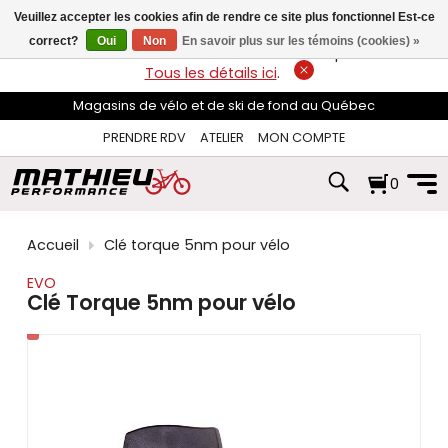
les
Veuillez accepter les cookies afin de rendre ce site plus fonctionnel Est-ce
flèches
haut
correct?
Oui
Non
En savoir plus sur les témoins (cookies) »
LIVRAISON GRATUITE
sur les commandes de plus de 74$*.
et
Tous les détails ici
.
bas
pour
Magasins de vélo et de ski de fond au Québec
sélectionner
le
PRENDRE RDV
ATELIER
MON COMPTE
résultat
disponible.
0
Appuyez
sur
Entrée
pour
Accueil
Clé torque 5nm pour vélo
accéder
au
EVO
résultat
Clé Torque 5nm pour vélo
de
recherche
sélectionné.
Les
utilisateurs
d'appareils
tactiles
peuvent