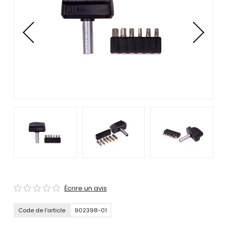
se
servir
de
gestes
tels
que
toucher
et
glisser.
Écrire un avis
Code de l'article
902398-01