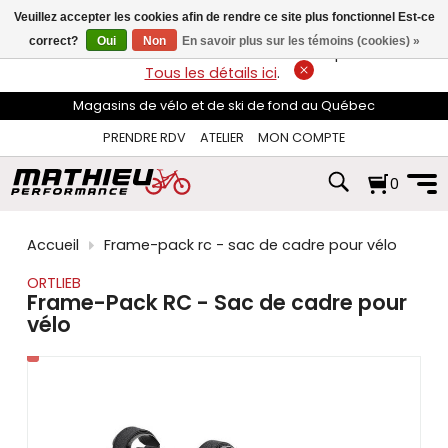
les
Veuillez accepter les cookies afin de rendre ce site plus fonctionnel Est-ce
flèches
haut
correct?
Oui
Non
En savoir plus sur les témoins (cookies) »
LIVRAISON GRATUITE
sur les commandes de plus de 74$*.
et
Tous les détails ici
.
bas
pour
Magasins de vélo et de ski de fond au Québec
sélectionner
le
PRENDRE RDV
ATELIER
MON COMPTE
résultat
disponible.
0
Appuyez
sur
Entrée
pour
Accueil
Frame-pack rc - sac de cadre pour vélo
accéder
au
ORTLIEB
résultat
Frame-Pack RC - Sac de cadre pour
de
vélo
recherche
sélectionné.
Les
utilisateurs
d'appareils
tactiles
peuvent