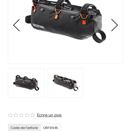
se
servir
de
gestes
tels
que
toucher
et
glisser.
Écrire un avis
Code de l'article
ORF9945