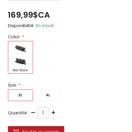
169,99$CA
Disponibilité:
En stock
Color:
*
Mat Black
Size:
*
3L
4L
–
+
Quantité:
Ajouter au panier