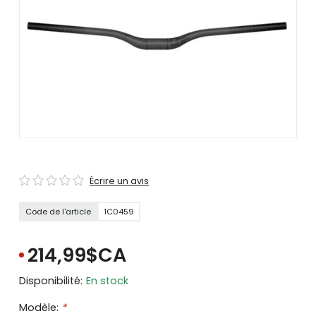
se
servir
de
gestes
tels
que
toucher
et
glisser.
Écrire un avis
Code de l'article
1C0459
214,99$CA
Disponibilité:
En stock
Modèle:
*