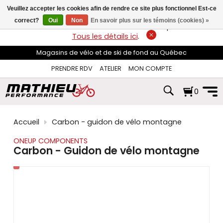
les
Veuillez accepter les cookies afin de rendre ce site plus fonctionnel Est-ce
flèches
haut
correct?
Oui
Non
En savoir plus sur les témoins (cookies) »
LIVRAISON GRATUITE
sur les commandes de plus de 74$*.
et
Tous les détails ici
.
bas
pour
Magasins de vélo et de ski de fond au Québec
sélectionner
le
PRENDRE RDV
ATELIER
MON COMPTE
résultat
disponible.
0
Appuyez
sur
Entrée
pour
Accueil
Carbon - guidon de vélo montagne
accéder
au
ONEUP COMPONENTS
résultat
Carbon - Guidon de vélo montagne
de
recherche
sélectionné.
Les
utilisateurs
d'appareils
tactiles
peuvent