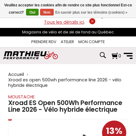
les
Veuillez accepter les cookies afin de rendre ce site plus fonctionnel Est-ce
flèches
haut
correct?
Oui
Non
En savoir plus sur les témoins (cookies) »
LIVRAISON GRATUITE
sur les commandes de plus de 74$*.
et
Tous les détails ici
.
bas
pour
Magasins de vélo et de ski de fond au Québec
sélectionner
le
PRENDRE RDV
ATELIER
MON COMPTE
résultat
disponible.
0
Appuyez
sur
Entrée
pour
Accueil
accéder
Xroad es open 500wh performance line 2026 - vélo
au
hybride électrique
résultat
de
MOUSTACHE
recherche
Xroad ES Open 500Wh Performance
sélectionné.
Line 2026 - Vélo hybride électrique
Les
utilisateurs
d'appareils
tactiles
13%
peuvent