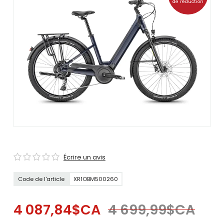
de réduction
se
servir
de
gestes
tels
que
toucher
et
glisser.
Écrire un avis
Code de l'article
XR1OBM500260
4 087,84$CA
4 699,99$CA