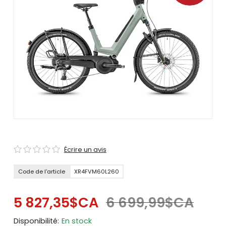
se
servir
de
gestes
tels
que
toucher
et
glisser.
Écrire un avis
Code de l'article
XR4FVM60L260
5 827,35$CA
6 699,99$CA
Disponibilité:
En stock