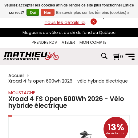
les
Veuillez accepter les cookies afin de rendre ce site plus fonctionnel Est-ce
flèches
haut
correct?
Oui
Non
En savoir plus sur les témoins (cookies) »
LIVRAISON GRATUITE
sur les commandes de plus de 74$*.
et
Tous les détails ici
.
bas
pour
Magasins de vélo et de ski de fond au Québec
sélectionner
le
PRENDRE RDV
ATELIER
MON COMPTE
résultat
disponible.
0
Appuyez
sur
Entrée
pour
Accueil
accéder
Xroad 4 fs open 600wh 2026 - vélo hybride électrique
au
résultat
MOUSTACHE
de
Xroad 4 FS Open 600Wh 2026 - Vélo
recherche
hybride électrique
sélectionné.
Les
utilisateurs
d'appareils
13%
tactiles
de réduction
peuvent