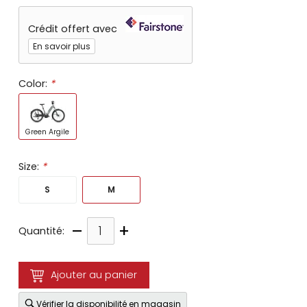
Crédit offert avec
En savoir plus
Color:
*
Green Argile
Size:
*
S
M
–
+
Quantité:
Ajouter au panier
Vérifier la disponibilité en magasin