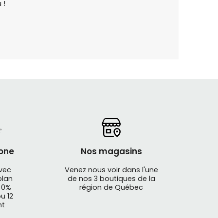
 !
one
Nos magasins
avec
Venez nous voir dans l'une
plan
de nos 3 boutiques de la
 0%
région de Québec
u 12
nt