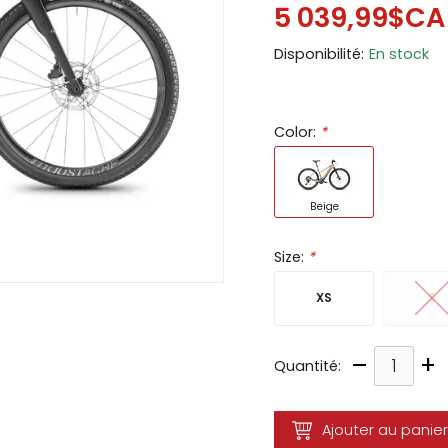
5 039,99$CA
ir
Disponibilité:
En stock
tes
e
cher
Color:
*
ser.
Beige
Size:
*
XS
S
–
+
Quantité:
Ajouter au panier