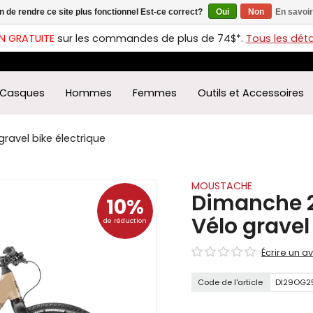
in de rendre ce site plus fonctionnel Est-ce correct?
Oui
Non
En savoir
ches
t
N GRATUITE
sur les commandes de plus de 74$*.
Tous les détai
s
r
ectionner
Casques
Hommes
Femmes
Outils et Accessoires
ultat
ponible.
uyez
ravel bike électrique
rée
r
éder
MOUSTACHE
Dimanche 2
10%
ultat
Vélo gravel
de réduction
herche
ectionné.
Écrire un av
isateurs
ppareils
Code de l'article
DI29OG2
iles
vent