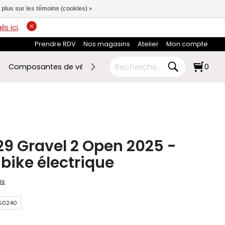
 plus sur les témoins (cookies) »
ls ici
.
Prendre RDV
Nos magasins
Atelier
Mon compte
Composantes de vélo
Ski de fond
RABAIS FIN DE SAI
0
9 Gravel 2 Open 2025 -
 bike électrique
is
50240