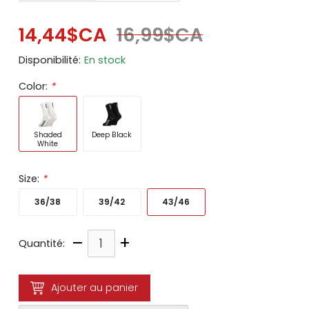
14,44$CA
16,99$CA
Disponibilité:
En stock
Color:
*
Shaded
Deep Black
White
Size:
*
36/38
39/42
43/46
–
+
Quantité:
Ajouter au panier