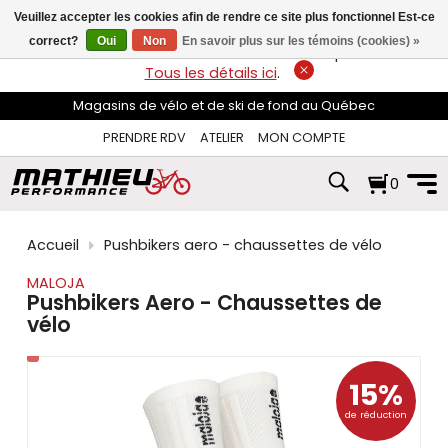
les
Veuillez accepter les cookies afin de rendre ce site plus fonctionnel Est-ce
flèches
haut
correct?
Oui
Non
En savoir plus sur les témoins (cookies) »
LIVRAISON GRATUITE
sur les commandes de plus de 74$*.
et
Tous les détails ici
.
bas
pour
Magasins de vélo et de ski de fond au Québec
sélectionner
le
PRENDRE RDV
ATELIER
MON COMPTE
résultat
disponible.
0
Appuyez
sur
Entrée
pour
Accueil
Pushbikers aero - chaussettes de vélo
accéder
au
MALOJA
résultat
Pushbikers Aero - Chaussettes de
de
vélo
recherche
sélectionné.
Les
utilisateurs
15%
d'appareils
de réduction
tactiles
peuvent