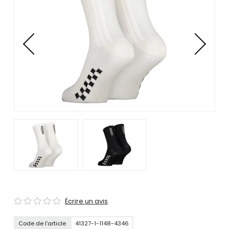
se
servir
de
gestes
tels
que
toucher
et
glisser.
Écrire un avis
Code de l'article
41327-1-1148-4346