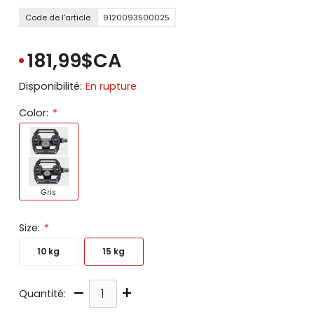
Code de l'article
9120093500025
181,99$CA
Disponibilité:
En rupture
Color:
*
Gris
Size:
*
10 kg
15 kg
–
+
Quantité: