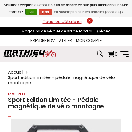
les
Veuillez accepter les cookies afin de rendre ce site plus fonctionnel Est-ce
flèches
haut
correct?
Oui
Non
En savoir plus sur les témoins (cookies) »
LIVRAISON GRATUITE
sur les commandes de plus de 74$*.
et
Tous les détails ici
.
bas
pour
Magasins de vélo et de ski de fond au Québec
sélectionner
le
PRENDRE RDV
ATELIER
MON COMPTE
résultat
disponible.
0
Appuyez
sur
Entrée
pour
Accueil
accéder
Sport edition limitée - pédale magnétique de vélo
au
montagne
résultat
de
MAGPED
recherche
Sport Edition Limitée - Pédale
sélectionné.
magnétique de vélo montagne
Les
utilisateurs
d'appareils
tactiles
peuvent