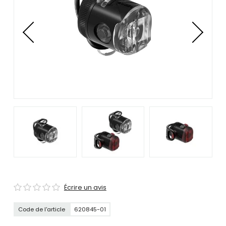
se
servir
de
gestes
tels
que
toucher
et
glisser.
Écrire un avis
Code de l'article
620845-01