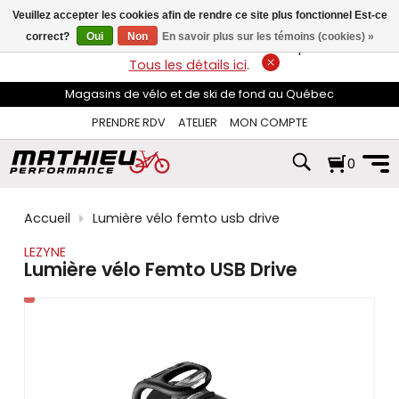
les
Veuillez accepter les cookies afin de rendre ce site plus fonctionnel Est-ce
flèches
haut
correct?
Oui
Non
En savoir plus sur les témoins (cookies) »
LIVRAISON GRATUITE
sur les commandes de plus de 74$*.
et
Tous les détails ici
.
bas
pour
Magasins de vélo et de ski de fond au Québec
sélectionner
le
PRENDRE RDV
ATELIER
MON COMPTE
résultat
disponible.
0
Appuyez
sur
Entrée
pour
Accueil
Lumière vélo femto usb drive
accéder
au
LEZYNE
résultat
Lumière vélo Femto USB Drive
de
recherche
sélectionné.
Les
utilisateurs
d'appareils
tactiles
peuvent