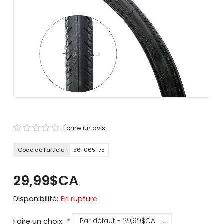
se
servir
de
gestes
tels
que
toucher
et
glisser.
Écrire un avis
Code de l'article
56-065-75
29,99$CA
Disponibilité:
En rupture
Faire un choix:
*