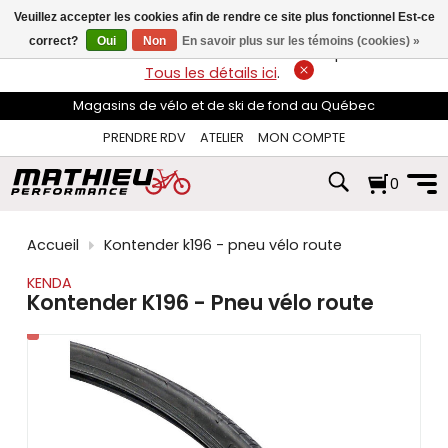
les
Veuillez accepter les cookies afin de rendre ce site plus fonctionnel Est-ce
flèches
haut
correct?
Oui
Non
En savoir plus sur les témoins (cookies) »
LIVRAISON GRATUITE
sur les commandes de plus de 74$*.
et
Tous les détails ici
.
bas
pour
Magasins de vélo et de ski de fond au Québec
sélectionner
le
PRENDRE RDV
ATELIER
MON COMPTE
résultat
disponible.
0
Appuyez
sur
Entrée
pour
Accueil
Kontender k196 - pneu vélo route
accéder
au
KENDA
résultat
Kontender K196 - Pneu vélo route
de
recherche
sélectionné.
Les
utilisateurs
d'appareils
tactiles
peuvent