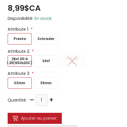
8,99$CA
Disponibilité:
En stock
Attribute 1:
*
Presta
Schrader
Attribute 2:
*
26x1.00 à
700x20-
24x1
1.25(650x20C)
28c
Attribute 3:
*
33mm
35mm
–
+
Quantité:
Ajouter au panier