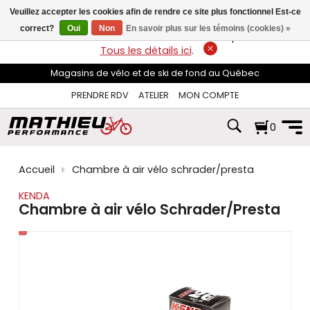
les
Veuillez accepter les cookies afin de rendre ce site plus fonctionnel Est-ce
flèches
haut
correct?
Oui
Non
En savoir plus sur les témoins (cookies) »
LIVRAISON GRATUITE
sur les commandes de plus de 74$*.
et
Tous les détails ici
.
bas
pour
Magasins de vélo et de ski de fond au Québec
sélectionner
le
PRENDRE RDV
ATELIER
MON COMPTE
résultat
disponible.
0
Appuyez
sur
Entrée
pour
Accueil
Chambre à air vélo schrader/presta
accéder
au
KENDA
résultat
Chambre à air vélo Schrader/Presta
de
recherche
sélectionné.
Les
utilisateurs
d'appareils
tactiles
peuvent