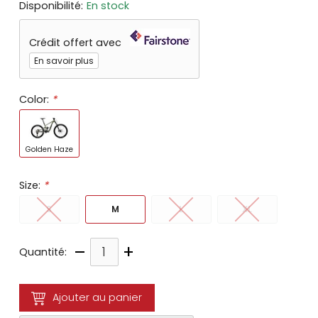
Disponibilité:
En stock
Crédit offert avec
En savoir plus
Color:
*
Golden Haze
Size:
*
S
M
L
XL
–
+
Quantité:
Ajouter au panier