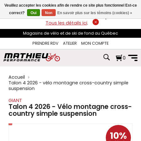
les
Veuillez accepter les cookies afin de rendre ce site plus fonctionnel Est-ce
flèches
haut
correct?
Oui
Non
En savoir plus sur les témoins (cookies) »
LIVRAISON GRATUITE
sur les commandes de plus de 74$*.
et
Tous les détails ici
.
bas
pour
Magasins de vélo et de ski de fond au Québec
sélectionner
le
PRENDRE RDV
ATELIER
MON COMPTE
résultat
disponible.
0
Appuyez
sur
Entrée
pour
Accueil
accéder
Talon 4 2026 - vélo montagne cross-country simple
au
suspension
résultat
de
GIANT
recherche
Talon 4 2026 - Vélo montagne cross-
sélectionné.
country simple suspension
Les
utilisateurs
d'appareils
tactiles
10%
peuvent