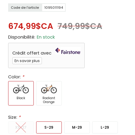
Code de l'article
1095011194
674,99$CA
749,99$CA
Disponibilité:
En stock
Crédit offert avec
En savoir plus
Color:
*
Black
Radiant
Orange
Size:
*
XS-27
S-29
M-29
L-29