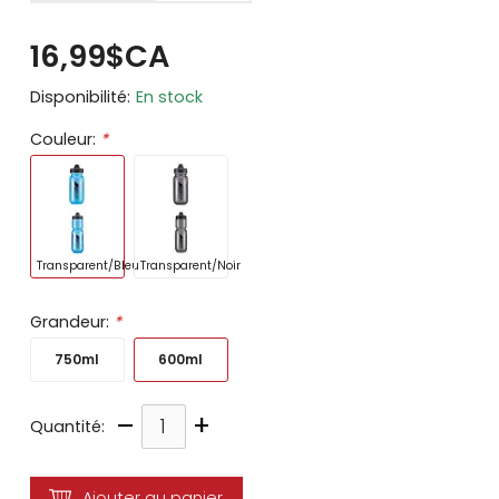
16,99$CA
Disponibilité:
En stock
Couleur:
*
Transparent/Bleu
Transparent/Noir
Grandeur:
*
750ml
600ml
–
+
Quantité:
Ajouter au panier