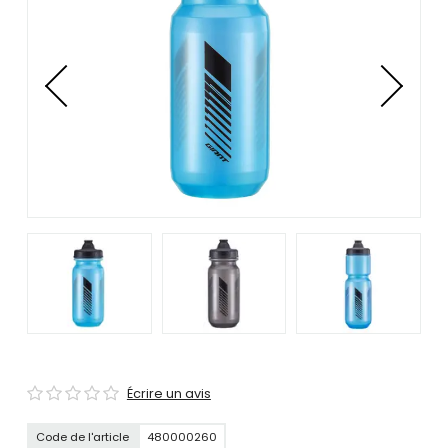
se
servir
de
gestes
tels
que
toucher
et
glisser.
Écrire un avis
Code de l'article
480000260