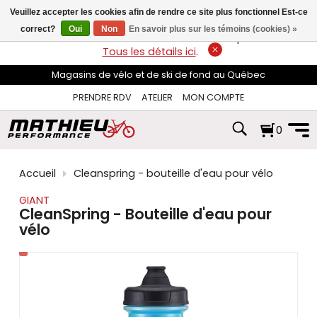
les
Veuillez accepter les cookies afin de rendre ce site plus fonctionnel Est-ce
flèches
haut
correct?
Oui
Non
En savoir plus sur les témoins (cookies) »
LIVRAISON GRATUITE
sur les commandes de plus de 74$*.
et
Tous les détails ici
.
bas
pour
Magasins de vélo et de ski de fond au Québec
sélectionner
le
PRENDRE RDV
ATELIER
MON COMPTE
résultat
disponible.
0
Appuyez
sur
Entrée
pour
Accueil
Cleanspring - bouteille d'eau pour vélo
accéder
au
GIANT
résultat
CleanSpring - Bouteille d'eau pour
de
vélo
recherche
sélectionné.
Les
utilisateurs
d'appareils
tactiles
peuvent