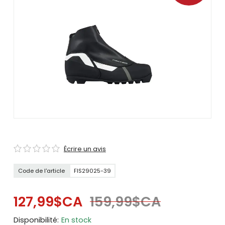
se
servir
de
gestes
tels
que
toucher
et
glisser.
Écrire un avis
Code de l'article
FIS29025-39
127,99$CA
159,99$CA
Disponibilité:
En stock