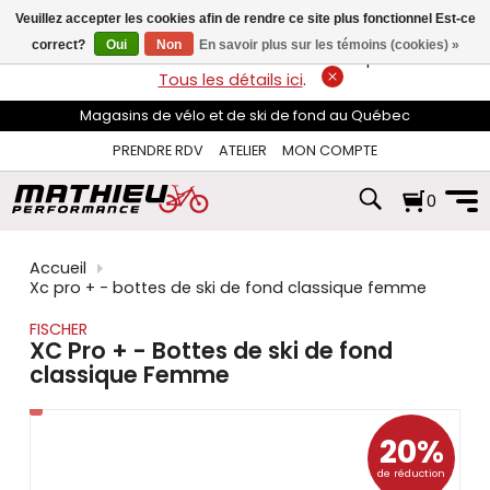
les
Veuillez accepter les cookies afin de rendre ce site plus fonctionnel Est-ce
flèches
haut
correct?
Oui
Non
En savoir plus sur les témoins (cookies) »
LIVRAISON GRATUITE
sur les commandes de plus de 74$*.
et
Tous les détails ici
.
bas
pour
Magasins de vélo et de ski de fond au Québec
sélectionner
le
PRENDRE RDV
ATELIER
MON COMPTE
résultat
disponible.
0
Appuyez
sur
Entrée
pour
Accueil
accéder
Xc pro + - bottes de ski de fond classique femme
au
résultat
FISCHER
de
XC Pro + - Bottes de ski de fond
recherche
classique Femme
sélectionné.
Les
utilisateurs
d'appareils
20%
tactiles
de réduction
peuvent