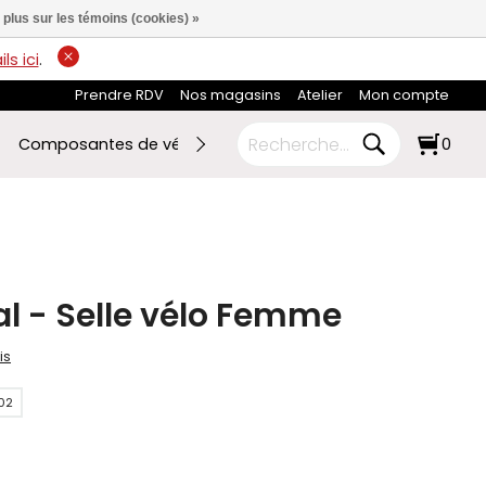
 plus sur les témoins (cookies) »
ls ici
.
Prendre RDV
Nos magasins
Atelier
Mon compte
Composantes de vélo
Ski de fond
RABAIS FIN DE SAI
0
l - Selle vélo Femme
is
02