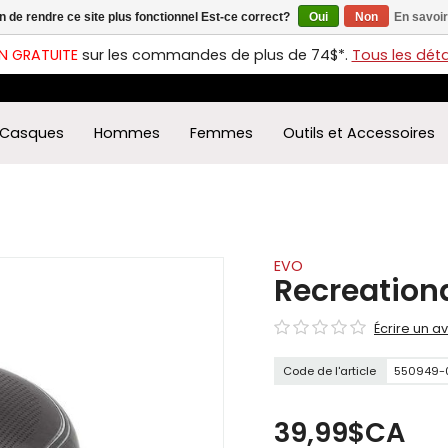
in de rendre ce site plus fonctionnel Est-ce correct?
Oui
Non
En savoir
ches
t
N GRATUITE
sur les commandes de plus de 74$*.
Tous les détai
s
r
ectionner
Casques
Hommes
Femmes
Outils et Accessoires
ultat
ponible.
uyez
rée
r
éder
EVO
Recreationa
ultat
Écrire un av
herche
ectionné.
Code de l'article
550949-
isateurs
ppareils
iles
39,99$CA
vent