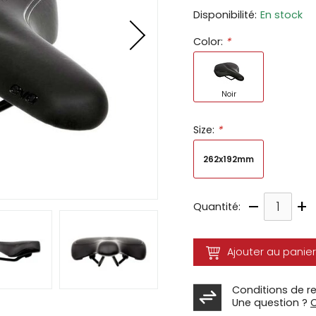
Disponibilité:
En stock
ir
Color:
*
tes
e
cher
Noir
ser.
Size:
*
262x192mm
–
+
Quantité:
Ajouter au panier
Conditions de r
Une question ?