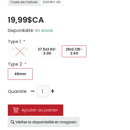
Code de l'article
020187-05
19,99$CA
Disponibilité:
En stock
Type 1:
*
27.5x2.00-
27.5x2.60-
29x2.125-
2.40
3.00
2.40
Type 2:
*
48mm
–
+
Quantité:
Ajouter au panier
Vérifier la disponibilité en magasin