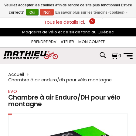
les
Veuillez accepter les cookies afin de rendre ce site plus fonctionnel Est-ce
flèches
haut
correct?
Oui
Non
En savoir plus sur les témoins (cookies) »
LIVRAISON GRATUITE
sur les commandes de plus de 74$*.
et
Tous les détails ici
.
bas
pour
Magasins de vélo et de ski de fond au Québec
sélectionner
le
PRENDRE RDV
ATELIER
MON COMPTE
résultat
disponible.
0
Appuyez
sur
Entrée
pour
Accueil
accéder
Chambre à air enduro/dh pour vélo montagne
au
résultat
EVO
de
Chambre à air Enduro/DH pour vélo
recherche
montagne
sélectionné.
Les
utilisateurs
d'appareils
tactiles
peuvent