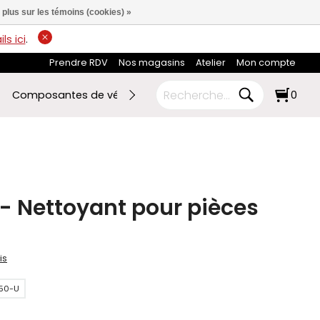
 plus sur les témoins (cookies) »
ls ici
.
Prendre RDV
Nos magasins
Atelier
Mon compte
Composantes de vélo
Ski de fond
RABAIS FIN DE SAI
0
- Nettoyant pour pièces
is
50-U