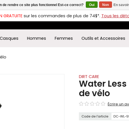
in de rendre ce site plus fonctionnel Est-ce correct?
Oui
Non
En savoir
ches
t
N GRATUITE
sur les commandes de plus de 74$*.
Tous les détai
s
r
ectionner
Casques
Hommes
Femmes
Outils et Accessoires
ultat
ponible.
uyez
élo
rée
r
éder
DIRT CARE
Water Less 
ultat
de vélo
herche
ectionné.
Écrire un av
isateurs
ppareils
Code de l'article
DC-WL-5
iles
vent