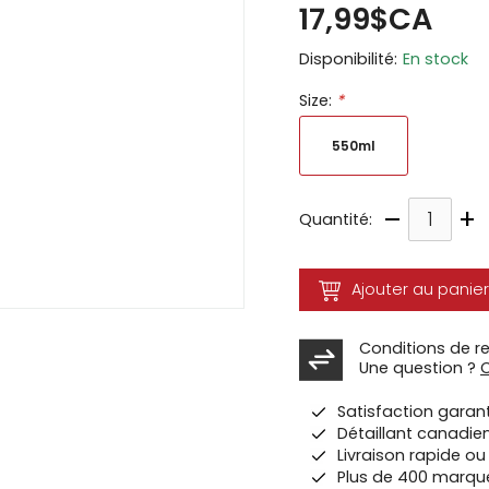
17,99$CA
ir
Disponibilité:
En stock
tes
Size:
*
e
cher
550ml
ser.
–
+
Quantité:
Ajouter au panier
Conditions de r
Une question ?
Satisfaction garan
Détaillant canadie
Livraison rapide o
Plus de 400 marqu