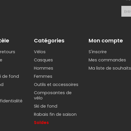
tèle
Catégories
Mon compte
 retours
Vélos
S'inscrire
e
Casques
Mes commandes
Hommes
Ma liste de souhait
ki de fond
Femmes
nd
Outils et accessoires
Composantes de
vélo
identialité
Ski de fond
Rabais fin de saison
Soldes