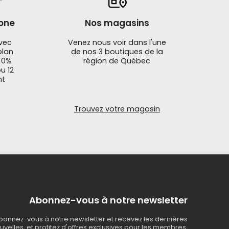
one
Nos magasins
avec
Venez nous voir dans l'une
plan
de nos 3 boutiques de la
 0%
région de Québec
u 12
nt
Trouvez votre magasin
Abonnez-vous à notre newsletter
bonnez-vous à notre newsletter et recevez les dernières
uvelles, et profitez d'offres exclusives pour les membres.