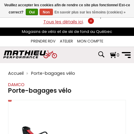
les
Veuillez accepter les cookies afin de rendre ce site plus fonctionnel Est-ce
flèches
haut
correct?
Oui
Non
En savoir plus sur les témoins (cookies) »
LIVRAISON GRATUITE
sur les commandes de plus de 74$*.
et
Tous les détails ici
.
bas
pour
Magasins de vélo et de ski de fond au Québec
sélectionner
le
PRENDRE RDV
ATELIER
MON COMPTE
résultat
disponible.
0
Appuyez
sur
Entrée
pour
Accueil
Porte-bagages vélo
accéder
au
DAMCO
résultat
Porte-bagages vélo
de
recherche
sélectionné.
Les
utilisateurs
d'appareils
tactiles
peuvent