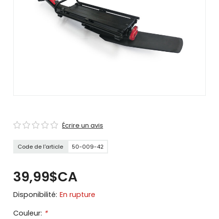
se
servir
de
gestes
tels
que
toucher
et
glisser.
Écrire un avis
Code de l'article
50-009-42
39,99$CA
Disponibilité:
En rupture
Couleur:
*