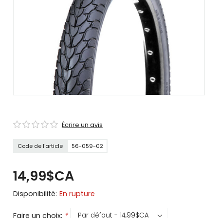
se
servir
de
gestes
tels
que
toucher
et
glisser.
Écrire un avis
Code de l'article
56-059-02
14,99$CA
Disponibilité:
En rupture
Faire un choix:
*