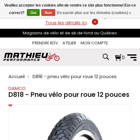
les
Veuillez accepter les cookies afin de rendre ce site plus fonctionnel Est-ce
flèches
haut
correct?
Oui
Non
En savoir plus sur les témoins (cookies) »
LIVRAISON GRATUITE
sur les commandes de plus de 74$*.
et
Tous les détails ici
.
bas
pour
Magasins de vélo et de ski de fond au Québec
sélectionner
le
PRENDRE RDV
ATELIER
MON COMPTE
résultat
disponible.
0
Appuyez
sur
Entrée
pour
Accueil
D818 - pneu vélo pour roue 12 pouces
accéder
au
DAMCO
résultat
D818 - Pneu vélo pour roue 12 pouces
de
recherche
sélectionné.
Les
utilisateurs
d'appareils
tactiles
peuvent