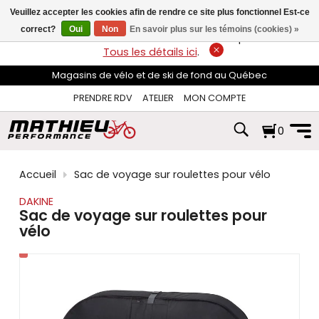
les
Veuillez accepter les cookies afin de rendre ce site plus fonctionnel Est-ce
flèches
haut
correct?
Oui
Non
En savoir plus sur les témoins (cookies) »
LIVRAISON GRATUITE
sur les commandes de plus de 74$*.
et
Tous les détails ici
.
bas
pour
Magasins de vélo et de ski de fond au Québec
sélectionner
le
PRENDRE RDV
ATELIER
MON COMPTE
résultat
disponible.
0
Appuyez
sur
Entrée
pour
Accueil
Sac de voyage sur roulettes pour vélo
accéder
au
DAKINE
résultat
Sac de voyage sur roulettes pour
de
vélo
recherche
sélectionné.
Les
utilisateurs
d'appareils
tactiles
peuvent