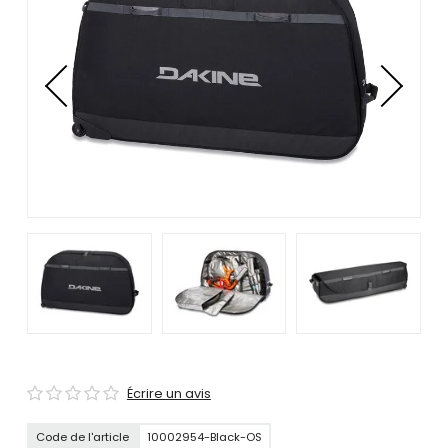
se
servir
de
gestes
tels
que
toucher
et
glisser.
Écrire un avis
Code de l'article
10002954-Black-OS