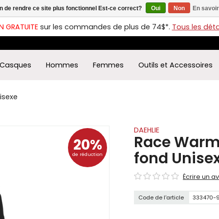
in de rendre ce site plus fonctionnel Est-ce correct?
Oui
Non
En savoir
ches
t
N GRATUITE
sur les commandes de plus de 74$*.
Tous les détai
s
r
ectionner
Casques
Hommes
Femmes
Outils et Accessoires
ultat
ponible.
uyez
isexe
rée
r
éder
DAEHLIE
Race Warm 
20%
ultat
fond Unise
de réduction
herche
ectionné.
Écrire un av
isateurs
ppareils
Code de l'article
333470-
iles
vent