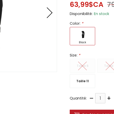
63,99$CA
7
ir
Disponibilité:
En stock
tes
Color:
*
e
cher
ser.
Black
Size:
*
Taille 6
Taille
Taille 11
–
+
Quantité: