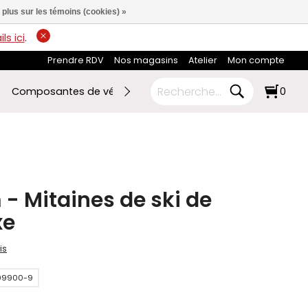
 plus sur les témoins (cookies) »
ls ici
.
Prendre RDV
Nos magasins
Atelier
Mon compte
Composantes de vélo
Ski de fond
RABAIS FIN DE SAI
0
- Mitaines de ski de
xe
is
99900-9