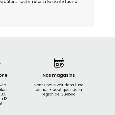
os bâtons, tout en étant résistante face à
one
Nos magasins
avec
Venez nous voir dans l'une
plan
de nos 3 boutiques de la
 0%
région de Québec
u 12
nt