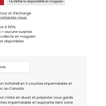
Vérifier la disponibilité en magasin
etour et d'échange
Contactez-nous
tie à 100%
n = aucune surprise
u collecte en magasin
es disponibles
Avis
on Softshell en 3 couches imperméable et
bec au Canada.
tion mixte en duvet et polyester vous garde
ches imperméable et respirante tient votre