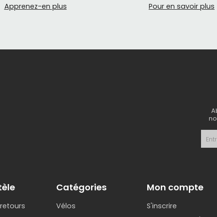
Apprenez-en plus
Pour en savoir plus
A
no
tèle
Catégories
Mon compte
 retours
Vélos
S'inscrire