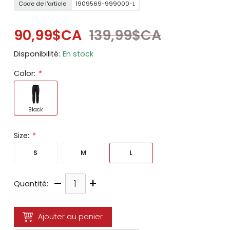
Code de l'article
1909569-999000-L
90,99$CA
139,99$CA
Disponibilité:
En stock
Color:
*
Black
Size:
*
S
M
L
–
+
Quantité:
Ajouter au panier