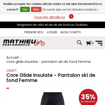
les
Veuillez accepter les cookies afin de rendre ce site plus fonctionnel Est-ce
flèches
haut
correct?
Oui
Non
En savoir plus sur les témoins (cookies) »
LIVRAISON GRATUITE
sur les commandes de plus de 74$*.
et
Tous les détails ici
.
bas
pour
Magasins de vélo et de ski de fond au Québec
sélectionner
le
PRENDRE RDV
ATELIER
MON COMPTE
résultat
disponible.
0
Appuyez
sur
Entrée
pour
Accueil
accéder
Core glide insulate - pantalon ski de fond femme
au
résultat
CRAFT
de
Core Glide Insulate - Pantalon ski de
recherche
fond Femme
sélectionné.
Les
utilisateurs
d'appareils
35%
tactiles
de réduction
peuvent