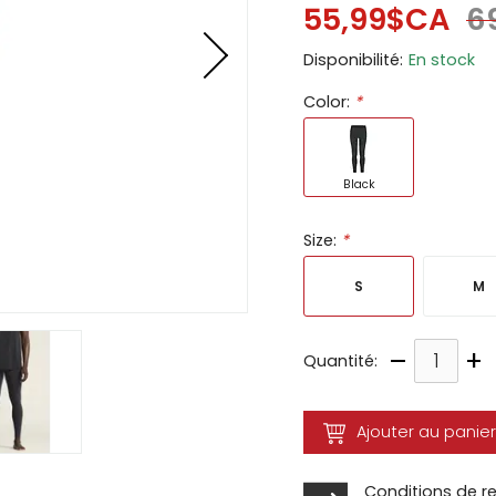
55,99$CA
6
ir
Disponibilité:
En stock
tes
Color:
*
e
cher
ser.
Black
Size:
*
S
M
–
+
Quantité:
Ajouter au panier
Conditions de r