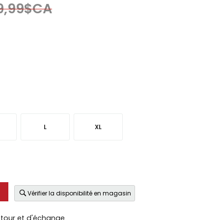
9,99$CA
L
XL
Vérifier la disponibilité en magasin
etour et d'échange