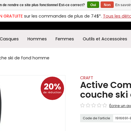
in de rendre ce site plus fonctionnel Est-ce correct?
Oui
Non
En savoir
ches
t
N GRATUITE
sur les commandes de plus de 74$*.
Tous les détai
s
r
ectionner
Casques
Hommes
Femmes
Outils et Accessoires
ultat
ponible.
uyez
uche ski de fond homme
rée
r
éder
CRAFT
Active Comf
20%
ultat
couche ski
de réduction
herche
ectionné.
Écrire un av
isateurs
ppareils
Code de l'article
1916691
iles
vent