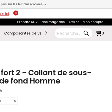
 plus sur les témoins (cookies) »
ls ici
.
Prendre RDV
Nos magasins
Atelier
Mon compte
Composantes de vélo
Ski de fond
RABAIS FIN DE SAI
0
ort 2 - Collant de sous-
 de fond Homme
is
-B999000-S