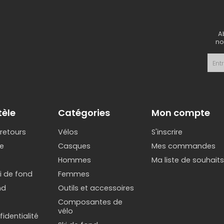
A
no
tèle
Catégories
Mon compte
 retours
Vélos
S'inscrire
e
Casques
Mes commandes
Hommes
Ma liste de souhait
ki de fond
Femmes
nd
Outils et accessoires
Composantes de
vélo
identialité