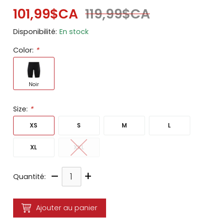
101,99$CA
119,99$CA
Disponibilité:
En stock
Color:
*
Noir
Size:
*
XS
S
M
L
XL
XXL
–
+
Quantité:
Ajouter au panier