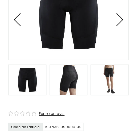
se
servir
de
gestes
tels
que
toucher
et
glisser.
Écrire un avis
Code de l'article
1907136-999000-XS