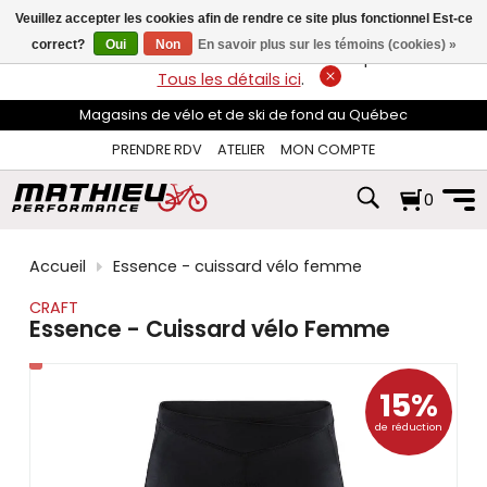
les
Veuillez accepter les cookies afin de rendre ce site plus fonctionnel Est-ce
flèches
haut
correct?
Oui
Non
En savoir plus sur les témoins (cookies) »
LIVRAISON GRATUITE
sur les commandes de plus de 74$*.
et
Tous les détails ici
.
bas
pour
Magasins de vélo et de ski de fond au Québec
sélectionner
le
PRENDRE RDV
ATELIER
MON COMPTE
résultat
disponible.
0
Appuyez
sur
Entrée
pour
Accueil
Essence - cuissard vélo femme
accéder
au
CRAFT
résultat
Essence - Cuissard vélo Femme
de
recherche
sélectionné.
15%
Les
utilisateurs
de réduction
d'appareils
tactiles
peuvent