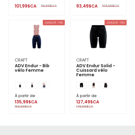
101,99$CA
93,49$CA
119,99$CA
109,99$CA
JUSQU'À -15%
JUSQU'À -15%
CRAFT
CRAFT
ADV Endur - Bib
ADV Endur Solid -
vélo Femme
Cuissard vélo
Femme
À partir de
À partir de
135,99$CA
127,49$CA
159,99$CA
149,99$CA