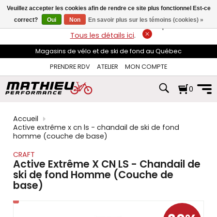
les
Veuillez accepter les cookies afin de rendre ce site plus fonctionnel Est-ce
flèches
haut
correct?
Oui
Non
En savoir plus sur les témoins (cookies) »
LIVRAISON GRATUITE
sur les commandes de plus de 74$*.
et
Tous les détails ici
.
bas
pour
Magasins de vélo et de ski de fond au Québec
sélectionner
le
PRENDRE RDV
ATELIER
MON COMPTE
résultat
disponible.
0
Appuyez
sur
Entrée
pour
Accueil
accéder
Active extrême x cn ls - chandail de ski de fond
au
homme (couche de base)
résultat
de
CRAFT
recherche
Active Extrême X CN LS - Chandail de
sélectionné.
ski de fond Homme (Couche de
Les
base)
utilisateurs
d'appareils
tactiles
peuvent