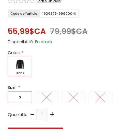
Écrire un avis
Code de l'article
1909679-999000-S
55,99$CA
79,99$CA
Disponibilité:
En stock
Color:
*
Black
Size:
*
S
M
L
XL
–
+
Quantité: