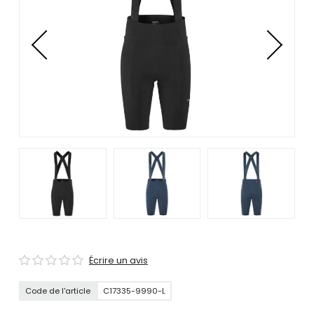
se
servir
de
gestes
tels
que
toucher
et
glisser.
Écrire un avis
Code de l'article
C17335-9990-L