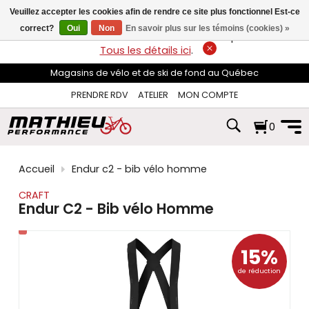
les
Veuillez accepter les cookies afin de rendre ce site plus fonctionnel Est-ce
flèches
haut
correct?
Oui
Non
En savoir plus sur les témoins (cookies) »
LIVRAISON GRATUITE
sur les commandes de plus de 74$*.
et
Tous les détails ici
.
bas
pour
Magasins de vélo et de ski de fond au Québec
sélectionner
le
PRENDRE RDV
ATELIER
MON COMPTE
résultat
disponible.
0
Appuyez
sur
Entrée
pour
Accueil
Endur c2 - bib vélo homme
accéder
au
CRAFT
résultat
Endur C2 - Bib vélo Homme
de
recherche
sélectionné.
15%
Les
utilisateurs
de réduction
d'appareils
tactiles
peuvent