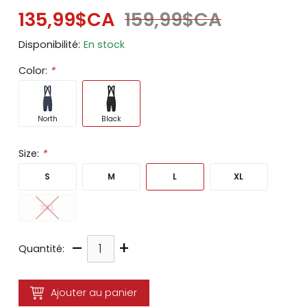
135,99$CA
159,99$CA
Disponibilité:
En stock
Color:
*
North
Black
Size:
*
S
M
L
XL
XXL
–
+
Quantité:
Ajouter au panier