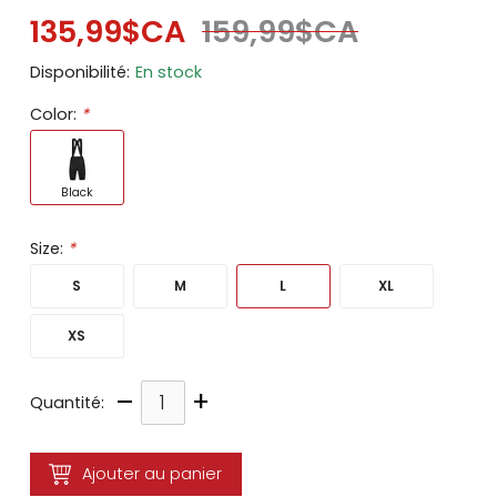
135,99$CA
159,99$CA
Disponibilité:
En stock
Color:
*
Black
Size:
*
S
M
L
XL
XS
–
+
Quantité:
Ajouter au panier