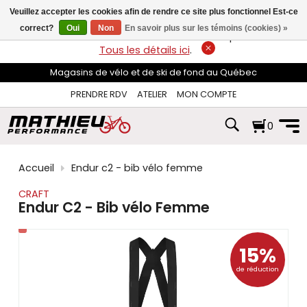
les
Veuillez accepter les cookies afin de rendre ce site plus fonctionnel Est-ce
flèches
haut
correct?
Oui
Non
En savoir plus sur les témoins (cookies) »
LIVRAISON GRATUITE
sur les commandes de plus de 74$*.
et
Tous les détails ici
.
bas
pour
Magasins de vélo et de ski de fond au Québec
sélectionner
le
PRENDRE RDV
ATELIER
MON COMPTE
résultat
disponible.
0
Appuyez
sur
Entrée
pour
Accueil
Endur c2 - bib vélo femme
accéder
au
CRAFT
résultat
Endur C2 - Bib vélo Femme
de
recherche
sélectionné.
15%
Les
utilisateurs
de réduction
d'appareils
tactiles
peuvent