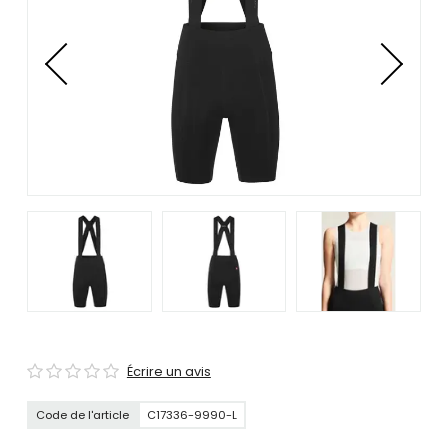
se
servir
de
gestes
tels
que
toucher
et
glisser.
Écrire un avis
Code de l'article
C17336-9990-L