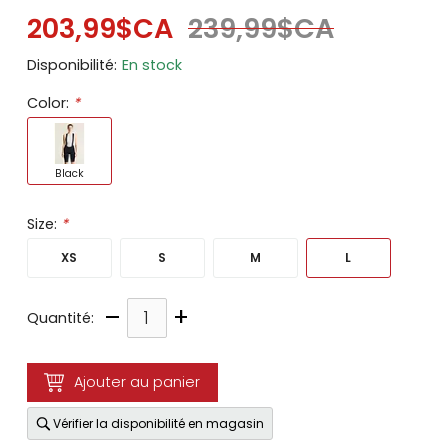
203,99$CA
239,99$CA
Disponibilité:
En stock
Color:
*
Black
Size:
*
XS
S
M
L
–
+
Quantité:
Ajouter au panier
Vérifier la disponibilité en magasin