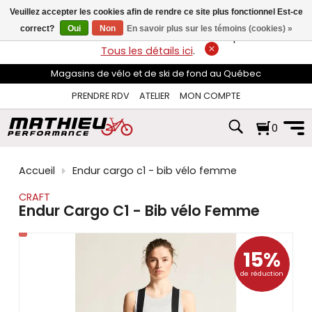
les
Veuillez accepter les cookies afin de rendre ce site plus fonctionnel Est-ce
flèches
haut
correct?
Oui
Non
En savoir plus sur les témoins (cookies) »
LIVRAISON GRATUITE
sur les commandes de plus de 74$*.
et
Tous les détails ici
.
bas
pour
Magasins de vélo et de ski de fond au Québec
sélectionner
le
PRENDRE RDV
ATELIER
MON COMPTE
résultat
disponible.
0
Appuyez
sur
Entrée
pour
Accueil
Endur cargo c1 - bib vélo femme
accéder
au
CRAFT
résultat
Endur Cargo C1 - Bib vélo Femme
de
recherche
sélectionné.
15%
Les
utilisateurs
de réduction
d'appareils
tactiles
peuvent