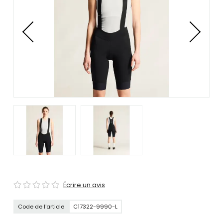
se
servir
de
gestes
tels
que
toucher
et
glisser.
Écrire un avis
Code de l'article
C17322-9990-L