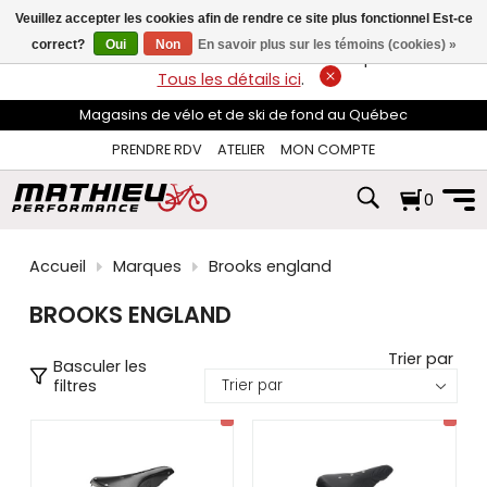
les
Veuillez accepter les cookies afin de rendre ce site plus fonctionnel Est-ce
flèches
haut
correct?
Oui
Non
En savoir plus sur les témoins (cookies) »
LIVRAISON GRATUITE
sur les commandes de plus de 74$*.
et
Tous les détails ici
.
bas
pour
Magasins de vélo et de ski de fond au Québec
sélectionner
le
PRENDRE RDV
ATELIER
MON COMPTE
résultat
disponible.
0
Appuyez
sur
Entrée
pour
Accueil
Marques
Brooks england
accéder
au
BROOKS ENGLAND
résultat
de
recherche
Trier par
Basculer les
sélectionné.
filtres
Les
utilisateurs
d'appareils
tactiles
peuvent