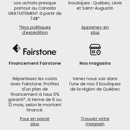
Cette approche unique permet aux
selles Brooks
vos achats presque
boutiques : Québec, Lévis
partout au Canada
et Saint-Augustin
de développer une empreinte personnalisée au fil
GRATUITEMENT à partir de
du temps, épousant parfaitement la forme du
74$*
cycliste pour un confort incomparable.
*Nos politiques
Apprenez-en
d'expédition
plus
Une gamme complète disponible
chez Mathieu Performance
Chez Mathieu Performance, nous sommes fiers
Financement Fairstone
Nos magasins
de proposer une sélection exceptionnelle de
selles Brooks
pour tous types de pratiques
cyclistes. Notre gamme comprend :
Répartissez les coûts
Venez nous voir dans
avec Fairstone. Profitez
l'une de nos 3 boutiques
Les
selles Brooks
classiques en cuir de
d'un plan de
de la région de Québec
financement à taux 0%
la série B17, référence absolue pour le
garanti*, à terme de 6 ou
cyclotourisme
12 mois, selon le montant
Les modèles Cambium, alliant tradition
financé.
et modernité avec leur construction en
Pour en savoir
Trouvez votre
caoutchouc vulcanisé et coton
plus
magasin
Les
selles Brooks
sportives pour les