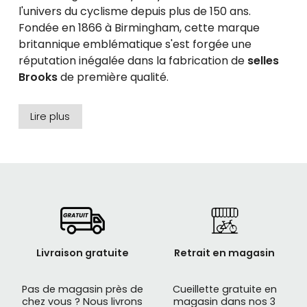
l'univers du cyclisme depuis plus de 150 ans.
Fondée en 1866 à Birmingham, cette marque
britannique emblématique s'est forgée une
réputation inégalée dans la fabrication de
selles
Brooks
de première qualité.
Chaque
selle Brooks
représente un savant
Lire plus
mélange entre tradition artisanale, innovation
technique et design intemporel.
Un héritage d'excellence et de savoir-faire
Le succès des
selles Brooks
repose sur une
philosophie simple : créer des selles qui
s'adaptent parfaitement à la morphologie du
Livraison gratuite
Retrait en magasin
cycliste. La marque utilise des cuirs de qualité
supérieure, soigneusement sélectionnés et
Pas de magasin près de
Cueillette gratuite en
travaillés selon des méthodes traditionnelles.
chez vous ? Nous livrons
magasin dans nos 3