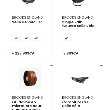
se
servir
de
gestes
BROOKS ENGLAND
BROOKS ENGLAND
tels
Selle de vélo B17
Single Rain -
que
Couvre selle vélo
toucher
et
glisser.
229,99$CA
19,99$CA
BROOKS ENGLAND
BROOKS ENGLAND
Guidoline en
Cambium C17 -
microfibre pour
Selle vélo
guidon de vélo