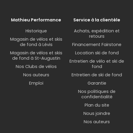
offrant une prise en main confortable
et un style inimitable à votre vélo
Pourquoi choisir Brooks chez Mathieu
Mathieu Performance
Service à la clientèle
Performance ?
Historique
Achats, expédition et
retours
Notre expertise nous permet de vous guider dans
Magasin de vélos et skis
de fond à Lévis
Financement Fairstone
le choix de la
selle Brooks
idéale selon votre
pratique, votre morphologie et vos préférences.
Magasin de vélos et skis
Location ski de fond
de fond à St-Augustin
Nous offrons également des conseils
Entretien de vélo et ski de
Nos Clubs de vélos
fond
personnalisés pour l'entretien de vos produits
Brooks, garantissant ainsi leur longévité et leurs
Nos auteurs
Entretien de ski de fond
performances optimales.
Emploi
Garantie
Nos politiques de
Investir dans une
selle Brooks
et ses accessoires
confidentialité
assortis, c'est faire le choix d'un confort durable
Plan du site
et de produits qui vous accompagneront
Nous joindre
fidèlement pendant des années sur toutes vos
routes cyclistes. Venez découvrir la gamme
Nos auteurs
complète chez Mathieu Performance.