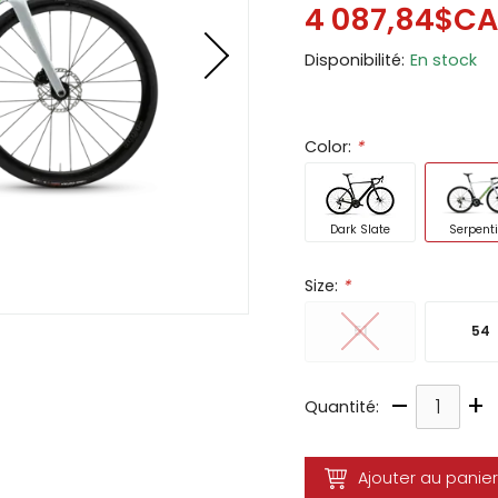
4 087,84$CA
ir
Disponibilité:
En stock
tes
e
cher
Color:
*
ser.
Dark Slate
Serpent
Size:
*
51
54
–
+
Quantité:
Ajouter au panier