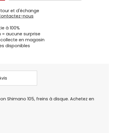
etour et d'échange
Contactez-nous
tie à 100%
n = aucune surprise
u collecte en magasin
es disponibles
Avis
ion Shimano 105, freins à disque. Achetez en