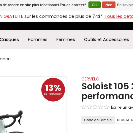
in de rendre ce site plus fonctionnel Est-ce correct?
Oui
Non
En savoir
ches
t
N GRATUITE
sur les commandes de plus de 74$*.
Tous les détai
s
r
ectionner
Casques
Hommes
Femmes
Outils et Accessoires
ultat
ponible.
uyez
mance
rée
r
éder
CERVÉLO
Soloist 105
13%
ultat
performan
de réduction
herche
ectionné.
Écrire un av
isateurs
ppareils
Code de l'article
0L0STA11
iles
vent