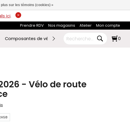
 plus sur les témoins (cookies) »
ls ici
.
Prendre RDV
Nos magasins
Atelier
Mon compte
Composantes de vélo
Ski de fond
RABAIS FIN DE SAI
0
 2026 - Vélo de route
ce
is
2A58