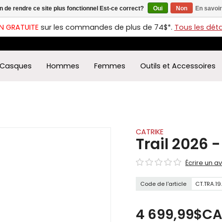
in de rendre ce site plus fonctionnel Est-ce correct?
Oui
Non
En savoir
ches
t
N GRATUITE
sur les commandes de plus de 74$*.
Tous les détai
s
r
ectionner
Casques
Hommes
Femmes
Outils et Accessoires
ultat
ponible.
uyez
rée
r
éder
CATRIKE
Trail 2026 
ultat
Écrire un av
herche
ectionné.
Code de l'article
CT.TRA.19
isateurs
ppareils
iles
4 699,99$CA
vent