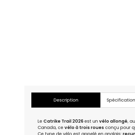
Description
Spécificatio
Le
Catrike Trail 2026
est un
vélo allongé
, a
Canada, ce
vélo à trois roues
conçu pour que
Ce type de vélo est appelé en anglais:
recu