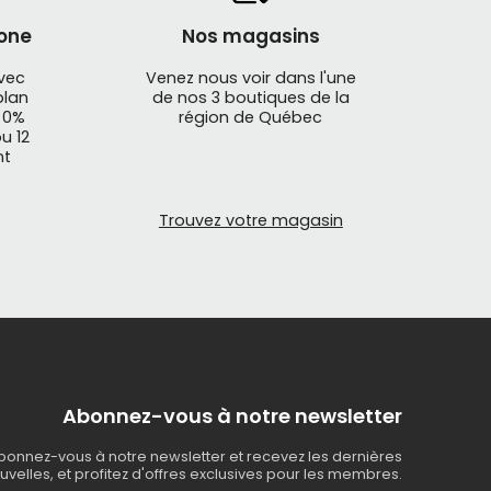
one
Nos magasins
avec
Venez nous voir dans l'une
plan
de nos 3 boutiques de la
 0%
région de Québec
u 12
nt
Trouvez votre magasin
Abonnez-vous à notre newsletter
bonnez-vous à notre newsletter et recevez les dernières
uvelles, et profitez d'offres exclusives pour les membres.