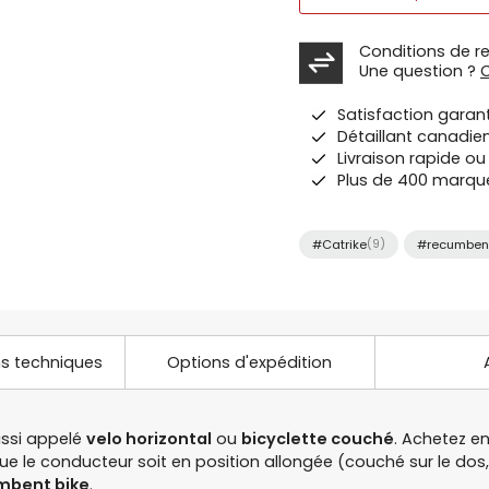
Conditions de r
Une question ?
Satisfaction garan
Détaillant canadie
Livraison rapide o
Plus de 400 marqu
#Catrike
(9)
#recumbent
ns techniques
Options d'expédition
ussi appelé
velo horizontal
ou
bicyclette couché
. Achetez e
 le conducteur soit en position allongée (couché sur le dos, 
mbent bike
.