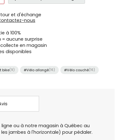
etour et d'échange
Contactez-nous
tie à 100%
n = aucune surprise
u collecte en magasin
es disponibles
 bike
(9)
#Vélo allongé
(16)
#Vélo couché
(16)
Avis
n ligne ou à notre magasin à Québec au
les jambes à l'horizontale) pour pédaler.