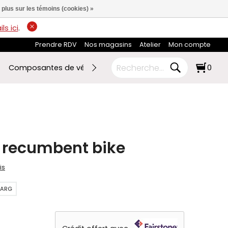
 plus sur les témoins (cookies) »
ls ici
.
Prendre RDV
Nos magasins
Atelier
Mon compte
Composantes de vélo
Ski de fond
RABAIS FIN DE SAI
0
- recumbent bike
is
.ARG