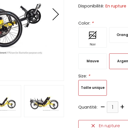
Disponibilité:
En rupture
ir
tes
Color:
*
e
cher
Oran
ser.
Noir
Mauve
Argen
Size:
*
Taille unique
–
+
Quantité:
En rupture