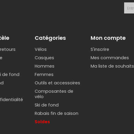
tèle
Catégories
Mon compte
 retours
Vélos
S'inscrire
e
Casques
Mes commandes
Hommes
Ma liste de souhait
ki de fond
Femmes
nd
Outils et accessoires
Composantes de
vélo
identialité
Ski de fond
Rabais fin de saison
Soldes