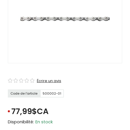
se
servir
de
gestes
tels
que
toucher
et
glisser.
Écrire un avis
Code de l'article
500002-01
77,99$CA
Disponibilité:
En stock