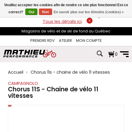
les
Veuillez accepter les cookies afin de rendre ce site plus fonctionnel Est-ce
flèches
haut
correct?
Oui
Non
En savoir plus sur les témoins (cookies) »
LIVRAISON GRATUITE
sur les commandes de plus de 74$*.
et
Tous les détails ici
.
bas
pour
Magasins de vélo et de ski de fond au Québec
sélectionner
le
PRENDRE RDV
ATELIER
MON COMPTE
résultat
disponible.
0
Appuyez
sur
Entrée
pour
Accueil
Chorus 11s - chaine de vélo 11 vitesses
accéder
au
CAMPAGNOLO
résultat
Chorus 11S - Chaine de vélo 11
de
vitesses
recherche
sélectionné.
Les
utilisateurs
d'appareils
tactiles
peuvent