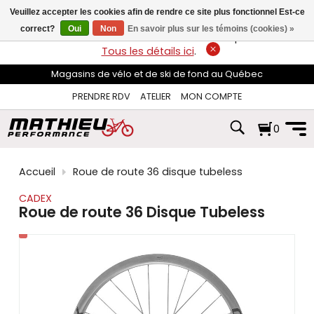
les
Veuillez accepter les cookies afin de rendre ce site plus fonctionnel Est-ce
flèches
haut
correct?
Oui
Non
En savoir plus sur les témoins (cookies) »
LIVRAISON GRATUITE
sur les commandes de plus de 74$*.
et
Tous les détails ici
.
bas
pour
Magasins de vélo et de ski de fond au Québec
sélectionner
le
PRENDRE RDV
ATELIER
MON COMPTE
résultat
disponible.
0
Appuyez
sur
Entrée
pour
Accueil
Roue de route 36 disque tubeless
accéder
au
CADEX
résultat
Roue de route 36 Disque Tubeless
de
recherche
sélectionné.
Les
utilisateurs
d'appareils
tactiles
peuvent