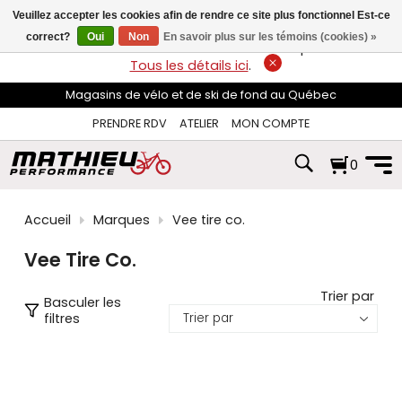
les
Veuillez accepter les cookies afin de rendre ce site plus fonctionnel Est-ce
flèches
haut
correct?
Oui
Non
En savoir plus sur les témoins (cookies) »
LIVRAISON GRATUITE
sur les commandes de plus de 74$*.
et
Tous les détails ici
.
bas
pour
Magasins de vélo et de ski de fond au Québec
sélectionner
le
PRENDRE RDV
ATELIER
MON COMPTE
résultat
disponible.
0
Appuyez
sur
Entrée
pour
Accueil
Marques
Vee tire co.
accéder
au
Vee Tire Co.
résultat
de
recherche
Trier par
Basculer les
sélectionné.
filtres
Les
utilisateurs
d'appareils
tactiles
peuvent