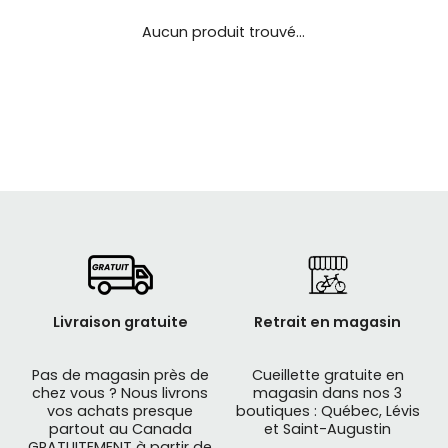
se
servir
Aucun produit trouvé...
de
gestes
tels
que
toucher
et
glisser.
Livraison gratuite
Retrait en magasin
Pas de magasin près de
Cueillette gratuite en
chez vous ? Nous livrons
magasin dans nos 3
vos achats presque
boutiques : Québec, Lévis
partout au Canada
et Saint-Augustin
GRATUITEMENT à partir de