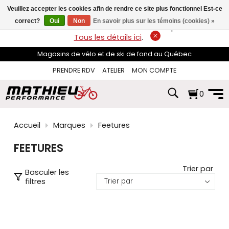
les
Veuillez accepter les cookies afin de rendre ce site plus fonctionnel Est-ce
flèches
haut
correct?
Oui
Non
En savoir plus sur les témoins (cookies) »
LIVRAISON GRATUITE
sur les commandes de plus de 74$*.
et
Tous les détails ici
.
bas
pour
Magasins de vélo et de ski de fond au Québec
sélectionner
le
PRENDRE RDV
ATELIER
MON COMPTE
résultat
disponible.
0
Appuyez
sur
Entrée
pour
Accueil
Marques
Feetures
accéder
au
FEETURES
résultat
de
recherche
Trier par
Basculer les
sélectionné.
filtres
Les
utilisateurs
d'appareils
tactiles
peuvent