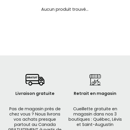
se
servir
Aucun produit trouvé...
de
gestes
tels
que
toucher
et
glisser.
Livraison gratuite
Retrait en magasin
Pas de magasin près de
Cueillette gratuite en
chez vous ? Nous livrons
magasin dans nos 3
vos achats presque
boutiques : Québec, Lévis
partout au Canada
et Saint-Augustin
GRATUITEMENT à partir de