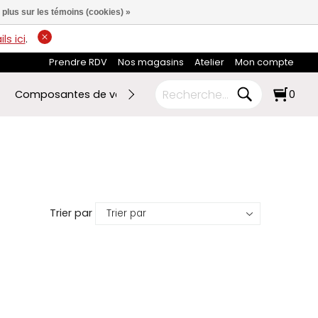
 plus sur les témoins (cookies) »
ls ici
.
Prendre RDV
Nos magasins
Atelier
Mon compte
Composantes de vélo
Ski de fond
RABAIS FIN DE SA
0
Trier par