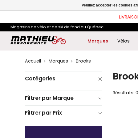
les
Veuillez accepter les cookies af
flè
hau
LIVRAISO
et
ba
Magasins de vélo et de ski de fond au Québec
pou
sél
le
Marques
Vélos
rés
dis
App
Accueil
Marques
Brooks
sur
Ent
Broo
pou
Catégories
acc
au
rés
Résultats: 
de
Filtrer par Marque
rec
sél
Filtrer par Prix
Les
util
d'a
tact
peu