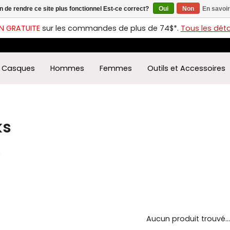
in de rendre ce site plus fonctionnel Est-ce correct?
Oui
Non
En savoir
ches
t
N GRATUITE
sur les commandes de plus de 74$*.
Tous les détai
s
r
ectionner
Casques
Hommes
Femmes
Outils et Accessoires
ultat
ponible.
uyez
rée
ks
r
éder
ultat
0
herche
ectionné.
isateurs
ppareils
iles
Aucun produit trouvé...
vent