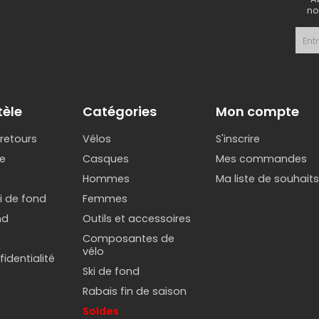
no
tèle
Catégories
Mon compte
 retours
Vélos
S'inscrire
e
Casques
Mes commandes
Hommes
Ma liste de souhait
ki de fond
Femmes
nd
Outils et accessoires
Composantes de
vélo
identialité
Ski de fond
Rabais fin de saison
Soldes