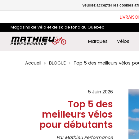
les
Veuillez accepter les cookies af
flè
hau
LIVRAISO
et
ba
Magasins de vélo et de ski de fond au Québec
pou
sél
le
Marques
Vélos
rés
dis
App
Accueil
BLOGUE
Top 5 des meilleurs vélos p
sur
Ent
pou
acc
au
rés
5 Juin 2026
de
Top 5 des
rec
sél
meilleurs vélos
Les
util
pour débutants
d'a
tact
peu
Par Mathieu Performance