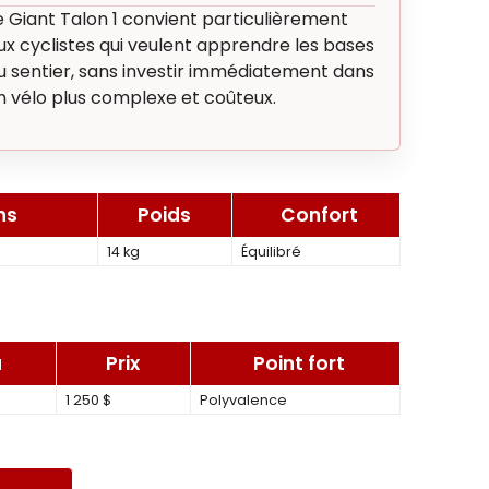
e Giant Talon 1 convient particulièrement
ux cyclistes qui veulent apprendre les bases
u sentier, sans investir immédiatement dans
n vélo plus complexe et coûteux.
ns
Poids
Confort
14 kg
Équilibré
u
Prix
Point fort
1 250 $
Polyvalence