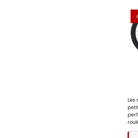
Les 
peti
perf
roul