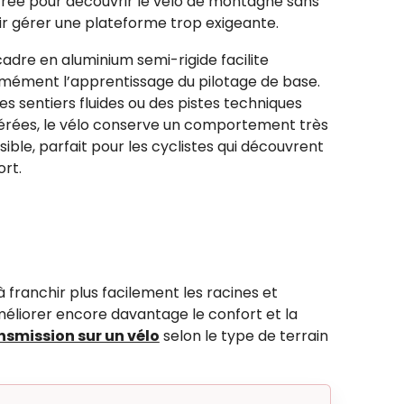
trée pour découvrir le vélo de montagne sans
ir gérer une plateforme trop exigeante.
adre en aluminium semi-rigide facilite
mément l’apprentissage du pilotage de base.
es sentiers fluides ou des pistes techniques
rées, le vélo conserve un comportement très
sible, parfait pour les cyclistes qui découvrent
ort.
à franchir plus facilement les racines et
améliorer encore davantage le confort et la
nsmission sur un vélo
selon le type de terrain