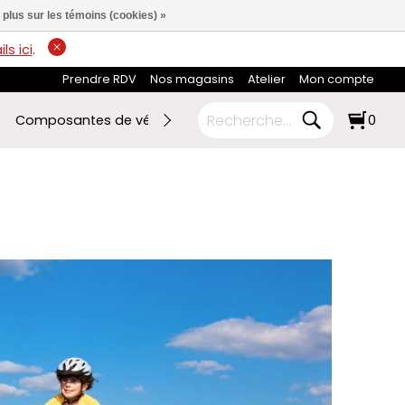
 plus sur les témoins (cookies) »
ls ici
.
Prendre RDV
Nos magasins
Atelier
Mon compte
Composantes de vélo
Ski de fond
RABAIS FIN DE SAI
0