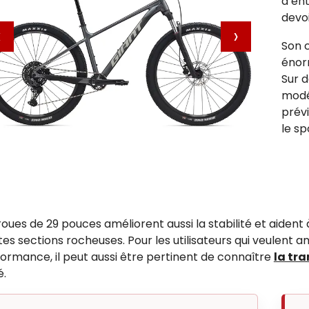
d’en
devo
‹
›
Son c
énor
Sur d
modé
prévi
le sp
roues de 29 pouces améliorent aussi la stabilité et aident 
tes sections rocheuses. Pour les utilisateurs qui veulent 
ormance, il peut aussi être pertinent de connaître
la tra
é.