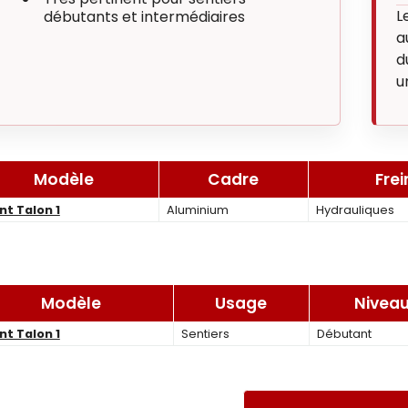
L
débutants et intermédiaires
a
d
u
Modèle
Cadre
Frei
nt Talon 1
Aluminium
Hydrauliques
Modèle
Usage
Nivea
nt Talon 1
Sentiers
Débutant