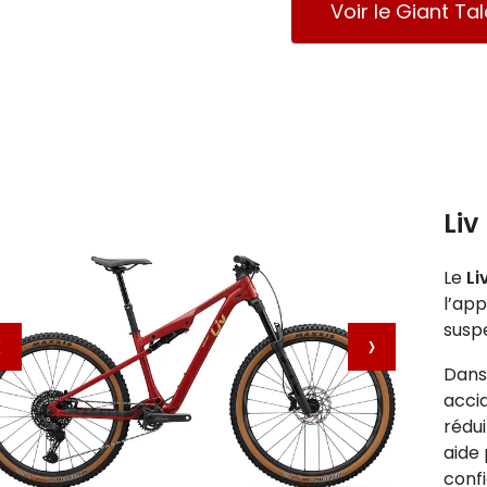
Voir le Giant Tal
Li
Le
Li
l’ap
susp
‹
›
Dans 
accid
rédui
aide
confi