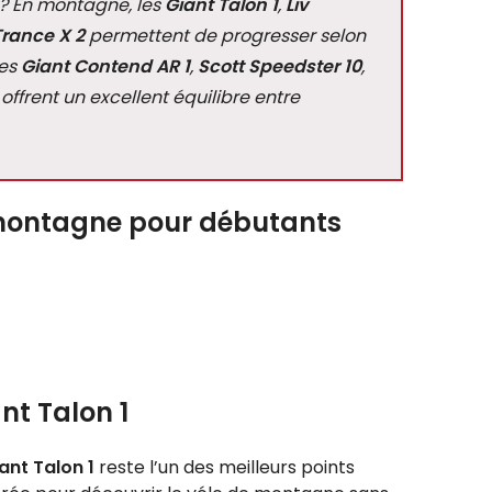
? En montagne, les
Giant Talon 1
,
Liv
Trance X 2
permettent de progresser selon
les
Giant Contend AR 1
,
Scott Speedster 10
,
offrent un excellent équilibre entre
e montagne pour débutants
nt Talon 1
ant Talon 1
reste l’un des meilleurs points