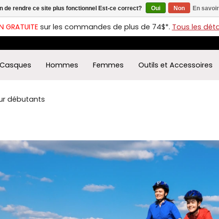
in de rendre ce site plus fonctionnel Est-ce correct?
Oui
Non
En savoir
ches
t
N GRATUITE
sur les commandes de plus de 74$*.
Tous les détai
s
r
ectionner
Casques
Hommes
Femmes
Outils et Accessoires
ultat
ponible.
uyez
our débutants
rée
r
éder
ultat
herche
ectionné.
isateurs
ppareils
iles
vent