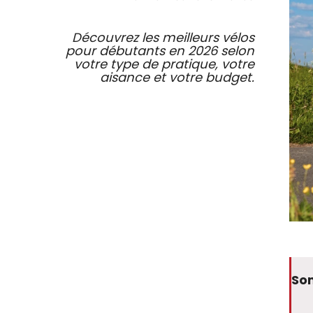
se
serv
de
Découvrez les meilleurs vélos
ges
pour débutants en 2026 selon
tels
votre type de pratique, votre
qu
aisance et votre budget.
tou
et
glis
So