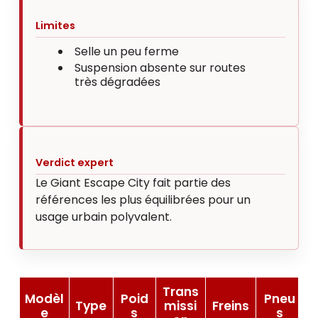
Limites
Selle un peu ferme
Suspension absente sur routes
très dégradées
Verdict expert
Le Giant Escape City fait partie des
références les plus équilibrées pour un
usage urbain polyvalent.
Trans
Modèl
Poid
Pneu
Type
missi
Freins
e
s
s