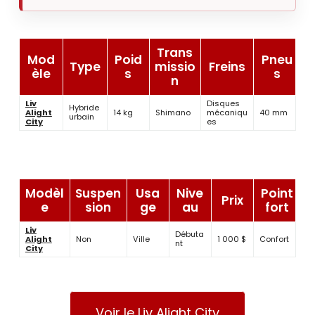
Trans
Mod
Poid
Pneu
Type
missio
Freins
èle
s
s
n
Liv
Disques
Hybride
Alight
14 kg
Shimano
mécaniqu
40 mm
urbain
City
es
Modèl
Suspen
Usa
Nive
Point
Prix
e
sion
ge
au
fort
Liv
Débuta
Alight
Non
Ville
1 000 $
Confort
nt
City
Voir le Liv Alight City