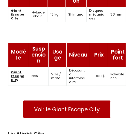
on
Giant
Disques
Hybride
Escape
13 kg
Shimano
mécaniq
38 mm
urbain
City
ues
Susp
Modè
Usa
Point
ensio
Niveau
Prix
le
ge
fort
n
Débutant
Giant
Ville /
à
Polyvale
Escape
Non
1 000 $
mixte
intermédi
nce
City
aire
Voir le Giant Escape City