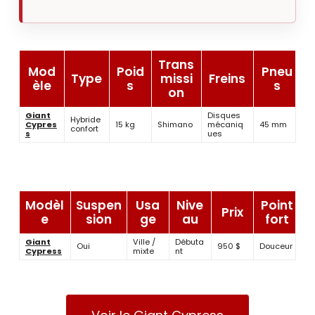
Trans
Mod
Poid
Pneu
Type
missi
Freins
èle
s
s
on
Giant
Disques
Hybride
Cypres
15 kg
Shimano
mécaniq
45 mm
confort
s
ues
Modèl
Suspen
Usa
Nive
Point
Prix
e
sion
ge
au
fort
Giant
Ville /
Débuta
Oui
950 $
Douceur
Cypress
mixte
nt