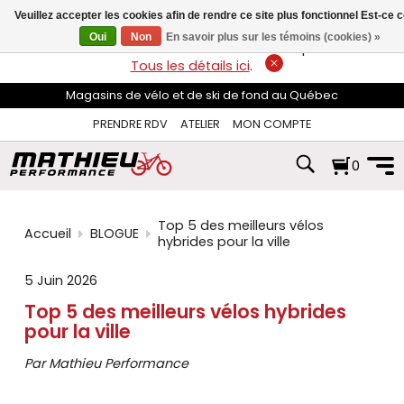
les
Veuillez accepter les cookies afin de rendre ce site plus fonctionnel Est-ce 
flèches
haut
Oui
Non
En savoir plus sur les témoins (cookies) »
LIVRAISON GRATUITE
sur les commandes de plus de 74$*.
et
Tous les détails ici
.
bas
pour
Magasins de vélo et de ski de fond au Québec
sélectionner
le
PRENDRE RDV
ATELIER
MON COMPTE
résultat
disponible.
0
Appuyez
sur
Entrée
pour
Top 5 des meilleurs vélos
accéder
Accueil
BLOGUE
hybrides pour la ville
au
résultat
5 Juin 2026
de
recherche
Top 5 des meilleurs vélos hybrides
sélectionné.
pour la ville
Les
utilisateurs
d'appareils
Par Mathieu Performance
tactiles
peuvent