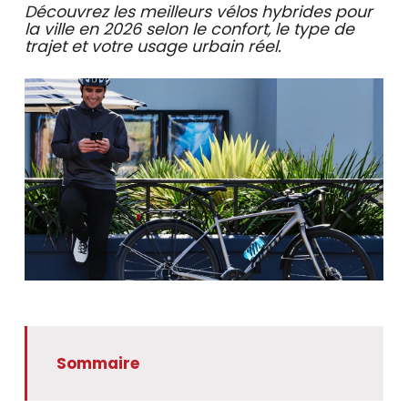
se
Découvrez les meilleurs vélos hybrides pour
servir
la ville en 2026 selon le confort, le type de
de
trajet et votre usage urbain réel.
gestes
tels
que
toucher
et
glisser.
Sommaire