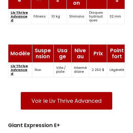
e
s
s
on
Liv Thrive
Disques
Advance
Fitness
10 kg
Shimano
hydrauli
32 mm
d
ques
Suspe
Usa
Nive
Point
Modèle
Prix
nsion
ge
au
fort
Liv Thrive
Ville /
Intermé
Advance
Non
2 250 $
Légèreté
piste
diaire
d
Voir le Liv Thrive Advanced
Giant Expression E+