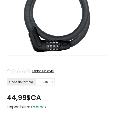
se
servir
de
gestes
tels
que
toucher
et
glisser.
Écrire un avis
Code de l'article
810249-01
44,99$CA
Disponibilité:
En stock