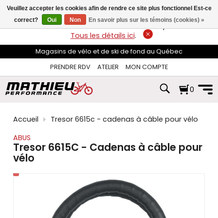
les
Veuillez accepter les cookies afin de rendre ce site plus fonctionnel Est-ce
flèches
haut
correct?
Oui
Non
En savoir plus sur les témoins (cookies) »
LIVRAISON GRATUITE
sur les commandes de plus de 74$*.
et
Tous les détails ici
.
bas
pour
Magasins de vélo et de ski de fond au Québec
sélectionner
le
PRENDRE RDV
ATELIER
MON COMPTE
résultat
disponible.
0
Appuyez
sur
Entrée
pour
Accueil
Tresor 6615c - cadenas à câble pour vélo
accéder
au
ABUS
résultat
Tresor 6615C - Cadenas à câble pour
de
vélo
recherche
sélectionné.
Les
utilisateurs
d'appareils
tactiles
peuvent