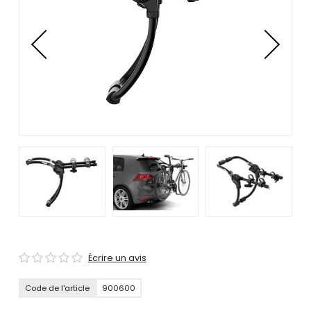
se
servir
de
gestes
tels
que
toucher
et
glisser.
Écrire un avis
Code de l'article
900600