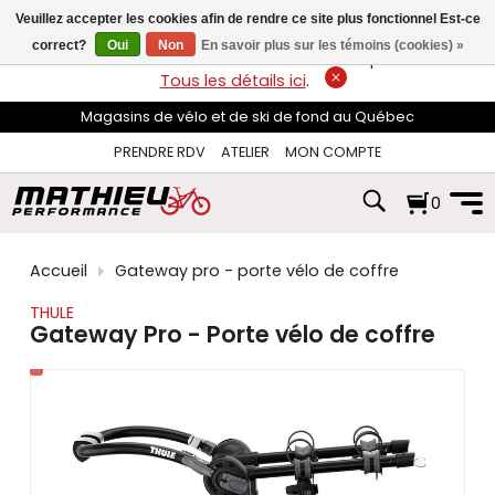
les
Veuillez accepter les cookies afin de rendre ce site plus fonctionnel Est-ce
flèches
haut
correct?
Oui
Non
En savoir plus sur les témoins (cookies) »
LIVRAISON GRATUITE
sur les commandes de plus de 74$*.
et
Tous les détails ici
.
bas
pour
Magasins de vélo et de ski de fond au Québec
sélectionner
le
PRENDRE RDV
ATELIER
MON COMPTE
résultat
disponible.
0
Appuyez
sur
Entrée
pour
Accueil
Gateway pro - porte vélo de coffre
accéder
au
THULE
résultat
Gateway Pro - Porte vélo de coffre
de
recherche
sélectionné.
Les
utilisateurs
d'appareils
tactiles
peuvent