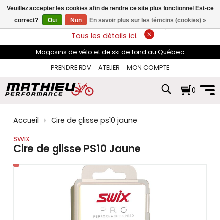
les
Veuillez accepter les cookies afin de rendre ce site plus fonctionnel Est-ce
flèches
haut
correct?
Oui
Non
En savoir plus sur les témoins (cookies) »
LIVRAISON GRATUITE
sur les commandes de plus de 74$*.
et
Tous les détails ici
.
bas
pour
Magasins de vélo et de ski de fond au Québec
sélectionner
le
PRENDRE RDV
ATELIER
MON COMPTE
résultat
disponible.
0
Appuyez
sur
Entrée
pour
Accueil
Cire de glisse ps10 jaune
accéder
au
SWIX
résultat
Cire de glisse PS10 Jaune
de
recherche
sélectionné.
Les
utilisateurs
d'appareils
tactiles
peuvent