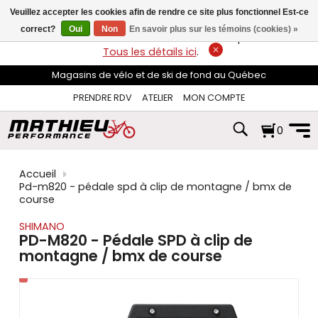
les
Veuillez accepter les cookies afin de rendre ce site plus fonctionnel Est-ce
flèches
haut
correct?
Oui
Non
En savoir plus sur les témoins (cookies) »
LIVRAISON GRATUITE
sur les commandes de plus de 74$*.
et
Tous les détails ici
.
bas
pour
Magasins de vélo et de ski de fond au Québec
sélectionner
le
PRENDRE RDV
ATELIER
MON COMPTE
résultat
disponible.
0
Appuyez
sur
Entrée
pour
Accueil
accéder
Pd-m820 - pédale spd à clip de montagne / bmx de
au
course
résultat
de
SHIMANO
recherche
PD-M820 - Pédale SPD à clip de
sélectionné.
montagne / bmx de course
Les
utilisateurs
d'appareils
tactiles
peuvent