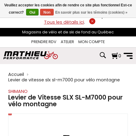
les
Veuillez accepter les cookies afin de rendre ce site plus fonctionnel Est-ce
flèches
haut
correct?
Oui
Non
En savoir plus sur les témoins (cookies) »
LIVRAISON GRATUITE
sur les commandes de plus de 74$*.
et
Tous les détails ici
.
bas
pour
Magasins de vélo et de ski de fond au Québec
sélectionner
le
PRENDRE RDV
ATELIER
MON COMPTE
résultat
disponible.
0
Appuyez
sur
Entrée
pour
Accueil
accéder
Levier de vitesse slx sl-m7000 pour vélo montagne
au
résultat
SHIMANO
de
Levier de Vitesse SLX SL-M7000 pour
recherche
vélo montagne
sélectionné.
Les
utilisateurs
d'appareils
tactiles
peuvent