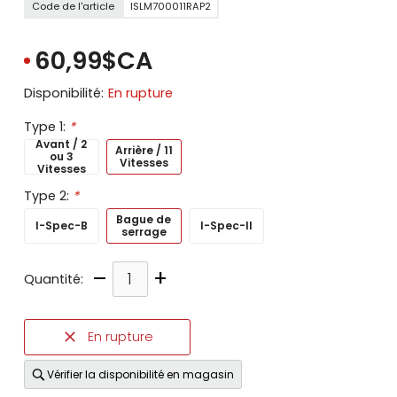
Code de l'article
ISLM700011RAP2
60,99$CA
Disponibilité:
En rupture
Type 1:
*
Avant / 2
Arrière / 11
ou 3
Vitesses
Vitesses
Type 2:
*
Bague de
I-Spec-B
I-Spec-II
serrage
–
+
Quantité:
En rupture
Vérifier la disponibilité en magasin