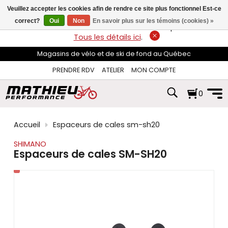
les
Veuillez accepter les cookies afin de rendre ce site plus fonctionnel Est-ce
flèches
haut
correct?
Oui
Non
En savoir plus sur les témoins (cookies) »
LIVRAISON GRATUITE
sur les commandes de plus de 74$*.
et
Tous les détails ici
.
bas
pour
Magasins de vélo et de ski de fond au Québec
sélectionner
le
PRENDRE RDV
ATELIER
MON COMPTE
résultat
disponible.
0
Appuyez
sur
Entrée
pour
Accueil
Espaceurs de cales sm-sh20
accéder
au
SHIMANO
résultat
Espaceurs de cales SM-SH20
de
recherche
sélectionné.
Les
utilisateurs
d'appareils
tactiles
peuvent