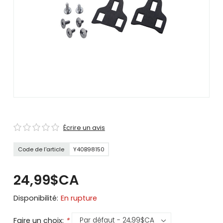
se
servir
de
gestes
tels
que
toucher
et
glisser.
Écrire un avis
Code de l'article
Y40B98150
24,99$CA
Disponibilité:
En rupture
Faire un choix:
*