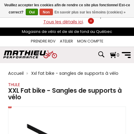
les
Veuillez accepter les cookies afin de rendre ce site plus fonctionnel Est-ce
flèches
haut
correct?
Oui
Non
En savoir plus sur les témoins (cookies) »
LIVRAISON GRATUITE
sur les commandes de plus de 74$*.
et
Tous les détails ici
.
bas
pour
Magasins de vélo et de ski de fond au Québec
sélectionner
le
PRENDRE RDV
ATELIER
MON COMPTE
résultat
disponible.
0
Appuyez
sur
Entrée
pour
Accueil
Xxl fat bike - sangles de supports à vélo
accéder
au
THULE
résultat
XXL Fat bike - Sangles de supports à
de
vélo
recherche
sélectionné.
Les
utilisateurs
d'appareils
tactiles
peuvent