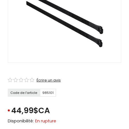
se
servir
de
gestes
tels
que
toucher
et
glisser.
Écrire un avis
Code de l'article
985101
44,99$CA
Disponibilité:
En rupture